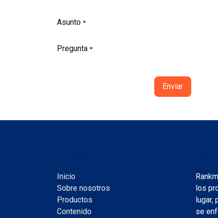
Asunto
*
Pregunta
*
Enviar
Enlaces útiles
Sobr
Inicio
Rankmi
Sobre nosotros
los pr
Productos
lugar,
Contenido
se enf