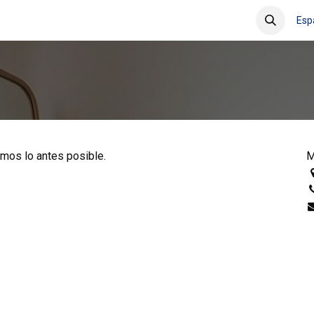
le
Esp
mos lo antes posible.
M